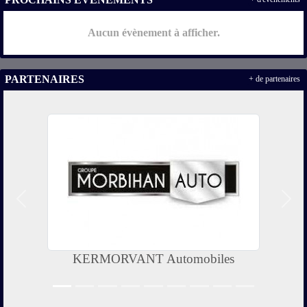
Aucun évènement à afficher.
PARTENAIRES
+ de partenaires
Précedent
Suiv
KERMORVANT Automobiles