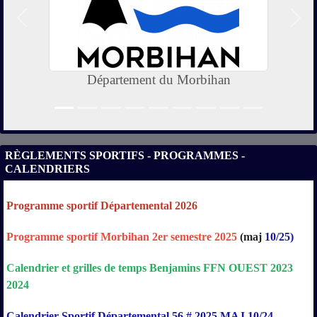
Précedent
Suiv
Département du Morbihan
RÈGLEMENTS SPORTIFS - PROGRAMMES -
CALENDRIERS
Programme sportif Départemental 2026
Programme sportif Morbihan 2er semestre 2025
(maj
10/25)
Calendrier
et
grilles
de
temps
Benjamins
FFN
OUEST
2023
2024
Calendrier Sportif Départemental 56 # 2025 MAJ 10/24