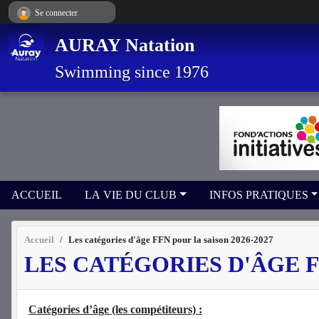
Panneau de gestion des cookies
Se connecter
AURAY Natation
Swimming since 1976
ACCUEIL
LA VIE DU CLUB
INFOS PRATIQUES
Accueil
Les catégories d'âge FFN pour la saison 2026-2027
LES CATÉGORIES D'ÂGE FF
Catégories d’âge (les compétiteurs) :