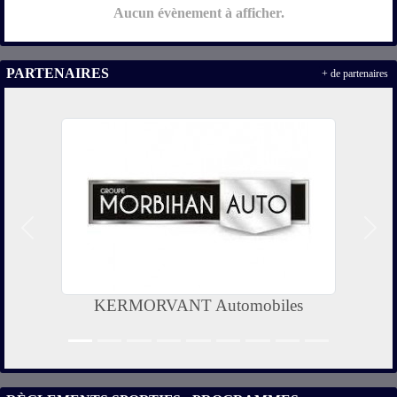
Aucun évènement à afficher.
PARTENAIRES
+ de partenaires
Précedent
Suiv
KERMORVANT Automobiles