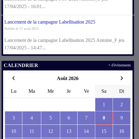
17/04/2025 - 16:01...
Lancement de la campagne Labellisation 2025
Publiée le 17 avril 2025
Lancement de la campagne Labellisation 2025 Antoine_F jeu
17/04/2025 - 14:47...
CALENDRIER
+ d'évènements
Août 2026
Lu
Ma
Me
Je
Ve
Sa
Di
1
2
3
4
5
6
7
8
9
10
11
12
13
14
15
16