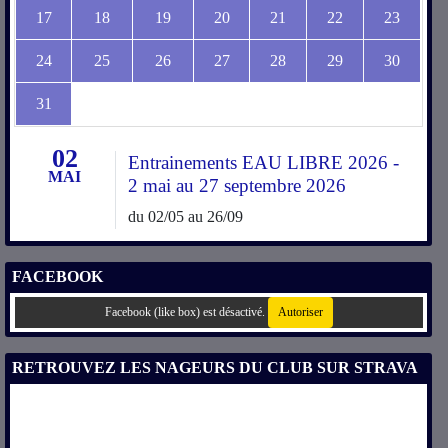
17
18
19
20
21
22
23
24
25
26
27
28
29
30
31
02
Entrainements EAU LIBRE 2026 -
MAI
2 mai au 27 septembre 2026
du 02/05 au 26/09
FACEBOOK
Facebook (like box) est désactivé.
Autoriser
RETROUVEZ LES NAGEURS DU CLUB SUR STRAVA