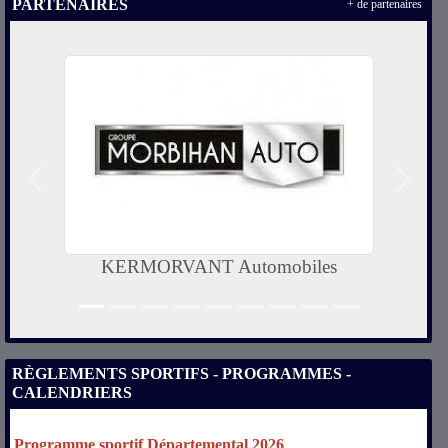
PARTENAIRES
+ de partenaires
Précedent
Suivan
Département du Morbihan
RÈGLEMENTS SPORTIFS - PROGRAMMES -
CALENDRIERS
Programme sportif Départemental 2026