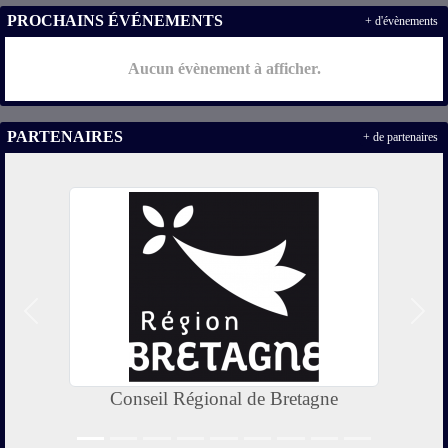
PROCHAINS ÉVÉNEMENTS
+ d'évènements
Aucun évènement à afficher.
PARTENAIRES
+ de partenaires
Précedent
Suiv
Conseil Régional de Bretagne