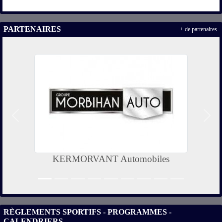
PARTENAIRES
+ de partenaires
Précedent
Suiv
KERMORVANT Automobiles
RÈGLEMENTS SPORTIFS - PROGRAMMES -
CALENDRIERS