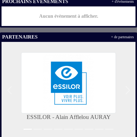
PROCHAINS ÉVÉNEMENTS
+ d'évènements
Aucun évènement à afficher.
PARTENAIRES
+ de partenaires
Précedent
Suiv
ESSILOR - Alain Afflelou AURAY