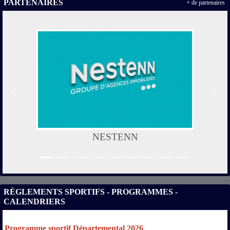
PARTENAIRES
+ de partenaires
Précedent
Suiv
NESTENN
RÈGLEMENTS SPORTIFS - PROGRAMMES -
CALENDRIERS
Programme sportif Départemental 2026