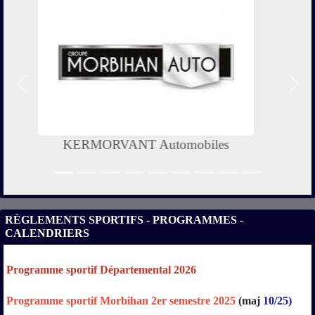
Précedent
Suiv
Conseil Régional de Bretagne
RÈGLEMENTS SPORTIFS - PROGRAMMES -
CALENDRIERS
Programme sportif Départemental 2026
Programme sportif Morbihan 2er semestre 2025
(maj
10/25)