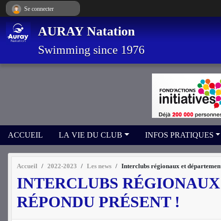
Panneau de gestion des cookies
Se connecter
AURAY Natation
Swimming since 1976
ACCUEIL
LA VIE DU CLUB
INFOS PRATIQUES
Accueil
2022-2023
Les news
Interclubs régionaux et département
INTERCLUBS RÉGIONAUX
RÉPONDU PRÉSENT !