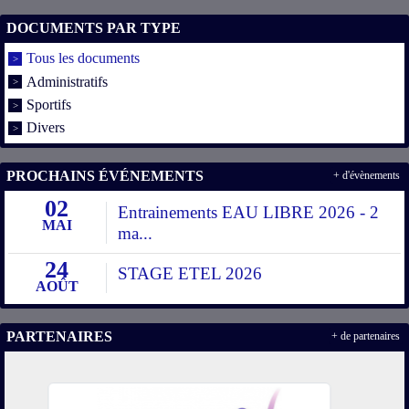
DOCUMENTS PAR TYPE
Tous les documents
Administratifs
Sportifs
Divers
PROCHAINS ÉVÉNEMENTS
+ d'évènements
02
Entrainements EAU LIBRE 2026 - 2
MAI
ma...
24
STAGE ETEL 2026
AOÛT
PARTENAIRES
+ de partenaires