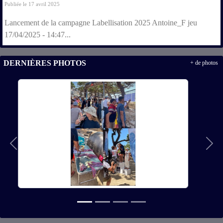
Publiée le 17 avril 2025
Lancement de la campagne Labellisation 2025 Antoine_F jeu
17/04/2025 - 14:47...
DERNIÈRES PHOTOS
+ de photos
Précedent
Suiv