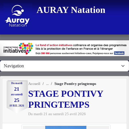
Panneau de gestion des cookies
AURAY Natation
Du
mardi
Accueil
Stage Pontivy pringtemps
21
STAGE PONTIVY
au
samedi
25
PRINGTEMPS
AVRIL
2026
Du
mardi
21
au
samedi
25
avril
2026