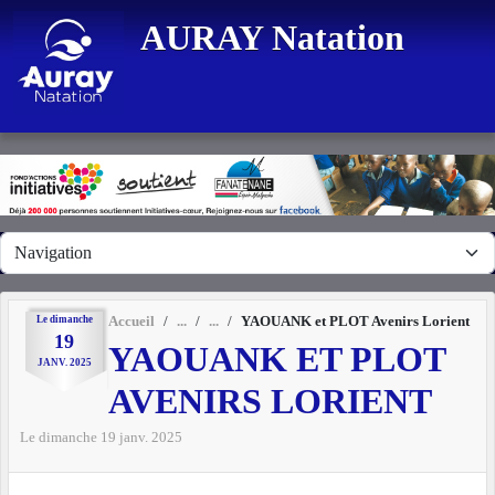
Panneau de gestion des cookies
AURAY Natation
Le
dimanche
Accueil
YAOUANK et PLOT Avenirs Lorient
19
YAOUANK ET PLOT
JANV.
2025
AVENIRS LORIENT
Le
dimanche
19
janv.
2025