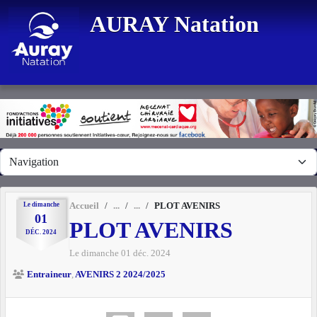
Panneau de gestion des cookies
AURAY Natation
Le
dimanche
Accueil
PLOT AVENIRS
01
PLOT AVENIRS
DÉC.
2024
Le
dimanche
01
déc.
2024
Entraineur
AVENIRS 2 2024/2025