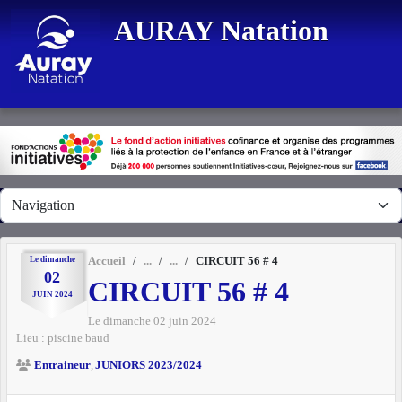
Panneau de gestion des cookies
AURAY Natation
Le
dimanche
Accueil
CIRCUIT 56 # 4
02
CIRCUIT 56 # 4
JUIN
2024
Le
dimanche
02
juin
2024
Lieu :
piscine
baud
Entraineur
JUNIORS 2023/2024