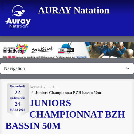
Panneau de gestion des cookies
AURAY Natation
Du
vendredi
Accueil
22
Juniors Championnat BZH bassin 50m
au
dimanche
JUNIORS
24
MARS
2024
CHAMPIONNAT BZH
BASSIN 50M