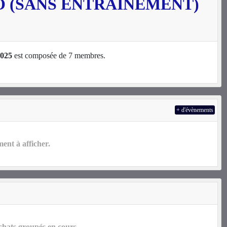
O (SANS ENTRAINEMENT)
2025
est composée de 7 membres.
+ d'évènements
nt à afficher.
hats groupés en cours.