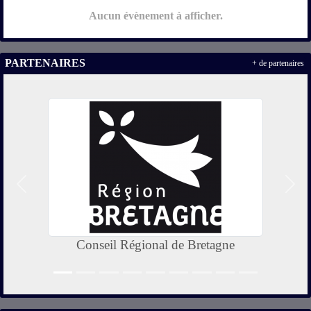
Aucun évènement à afficher.
PARTENAIRES
+ de partenaires
Précedent
Suiv
Conseil Régional de Bretagne