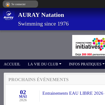
Panneau de gestion des cookies
Se connecter
AURAY Natation
Swimming since 1976
ACCUEIL
LA VIE DU CLUB
INFOS PRATIQUES
PROCHAINS ÉVÉNEMENTS
02
Entrainements EAU LIBRE 2026 -
MAI
2026