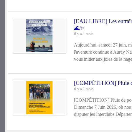
[EAU LIBRE] Les entraîne
🌊✨
il y a 1 mois
Aujourd'hui, samedi 27 juin, ma
l'aventure continue à Auray Na
vous initier aux joies de la nage
[COMPÉTITION] Pluie de 
il y a 1 mois
[COMPÉTITION] Pluie de podiu
Dimanche 7 Juin 2026, où nos 
disputer les Interclubs Départ