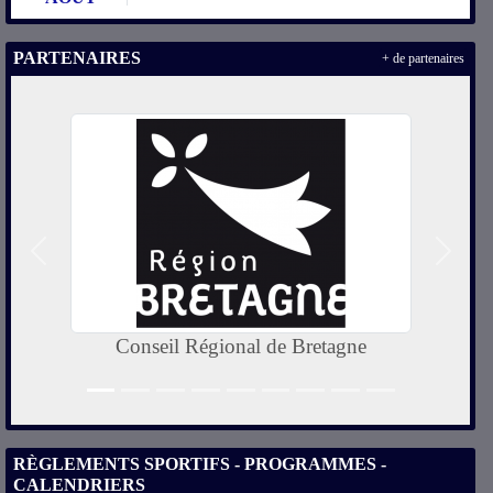
PARTENAIRES
+ de partenaires
Précedent
Suivan
onal de Bretagne
Ville d'A
RÈGLEMENTS SPORTIFS - PROGRAMMES -
CALENDRIERS